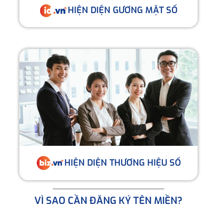
HIỆN DIỆN GƯƠNG MẶT SỐ
HIỆN DIỆN THƯƠNG HIỆU SỐ
VÌ SAO CẦN ĐĂNG KÝ TÊN MIỀN?