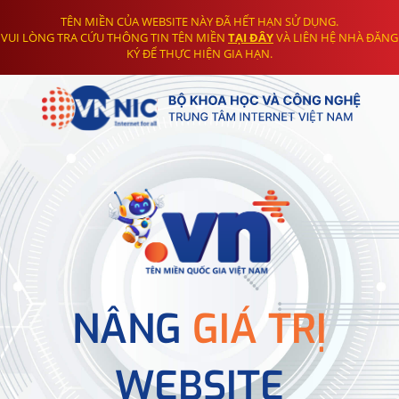
TÊN MIỀN CỦA WEBSITE NÀY ĐÃ HẾT HẠN SỬ DỤNG.
VUI LÒNG TRA CỨU THÔNG TIN TÊN MIỀN
TẠI ĐÂY
VÀ LIÊN HỆ NHÀ ĐĂNG
KÝ ĐỂ THỰC HIỆN GIA HẠN.
NÂNG
GIÁ TRỊ
WEBSITE