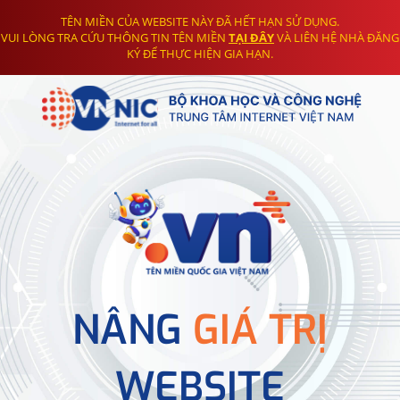
TÊN MIỀN CỦA WEBSITE NÀY ĐÃ HẾT HẠN SỬ DỤNG.
VUI LÒNG TRA CỨU THÔNG TIN TÊN MIỀN
TẠI ĐÂY
VÀ LIÊN HỆ NHÀ ĐĂNG
KÝ ĐỂ THỰC HIỆN GIA HẠN.
NÂNG
GIÁ TRỊ
WEBSITE