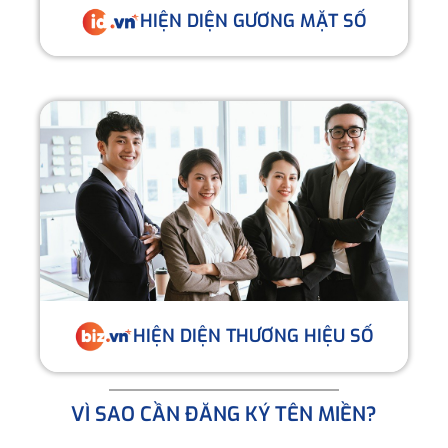
HIỆN DIỆN GƯƠNG MẶT SỐ
HIỆN DIỆN THƯƠNG HIỆU SỐ
VÌ SAO CẦN ĐĂNG KÝ TÊN MIỀN?